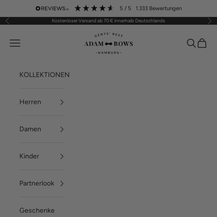
Zum Inhalt springen
5
/ 5
1.333
Bewertungen
Kostenloser Versand ab 70 € innerhalb Deutschlands
Zurück
Vor
ADAM BOWS
Menü
Suchen
Waren
KOLLEKTIONEN
Herren
Damen
Kinder
Partnerlook
Geschenke