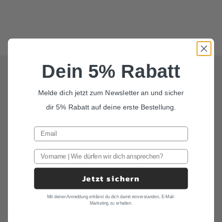
Türkis "Jonny"
Türkis "Jonny"
SET FLIEGE HOSENTRÄGER
SET FLIEGE EINSTECKTUCH
Angebot
Angebot
138,00 €
78,00 €
Dein 5% Rabatt
Kategorien
Melde dich jetzt zum Newsletter an und sicher
Leinenfliegen
dir 5% Rabatt auf deine erste Bestellung.
Hochzeitsfliegen
Set Fliege Einstecktuch
Set Fliege Hosenträger
Fliegen mit Blumenmuster
Jetzt sichern
Hochzeits Accessoires
Mit deiner Anmeldung erklärst du dich damit einverstanden, E-Mail-
Marketing zu erhalten.
Produkte