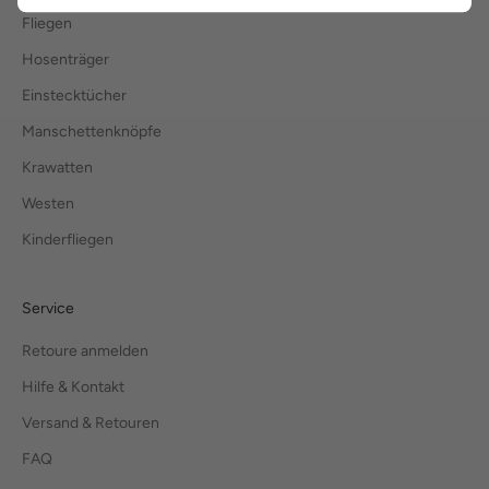
Fliegen
Hosenträger
Einstecktücher
Manschettenknöpfe
Krawatten
Westen
Kinderfliegen
Service
Retoure anmelden
Hilfe & Kontakt
Versand & Retouren
FAQ