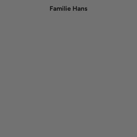
Familie Hans
In den Warenkorb
Optionen auswählen
Hans
Bruder Hans
FLIEGE
MANSCHETTENKNÖPFE
Angebot
Angebot
49,00 €
59,00 €