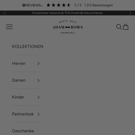
Zum Inhalt springen
5
/ 5
1.313
Bewertungen
Kostenloser Versand ab 70 € innerhalb Deutschlands
Zurück
Vor
ADAM BOWS
Menü
Suchen
Waren
KOLLEKTIONEN
Herren
Damen
Kinder
Partnerlook
Geschenke