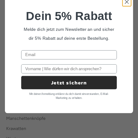
Leinenfliegen
Dein 5% Rabatt
Hochzeitsfliegen
Set Fliege Einstecktuch
Melde dich jetzt zum Newsletter an und sicher
Set Fliege Hosenträger
dir 5% Rabatt auf deine erste Bestellung.
Fliegen mit Blumenmuster
Hochzeits Accessoires
Produkte
Jetzt sichern
Fliegen
Mit deiner Anmeldung erklärst du dich damit einverstanden, E-Mail-
Hosenträger
Marketing zu erhalten.
Einstecktücher
Manschettenknöpfe
Krawatten