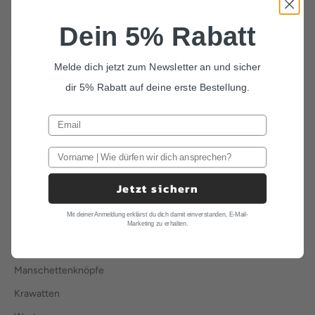
Leinenfliegen
Dein 5% Rabatt
Hochzeitsfliegen
Set Fliege Einstecktuch
Melde dich jetzt zum Newsletter an und sicher
Set Fliege Hosenträger
dir 5% Rabatt auf deine erste Bestellung.
Fliegen mit Blumenmuster
Hochzeits Accessoires
Produkte
Jetzt sichern
Fliegen
Mit deiner Anmeldung erklärst du dich damit einverstanden, E-Mail-
Hosenträger
Marketing zu erhalten.
Einstecktücher
Manschettenknöpfe
Krawatten