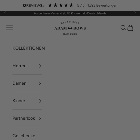
Zum Inhalt springen
5
/ 5
1.323
Bewertungen
Kostenloser Versand ab 70 € innerhalb Deutschlands
Zurück
Vor
ADAM BOWS
Menü
Suchen
Waren
KOLLEKTIONEN
Herren
Damen
Kinder
Partnerlook
Geschenke