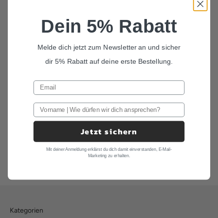
AUSVERKAUFT
Dein 5% Rabatt
Melde dich jetzt zum Newsletter an und sicher
dir 5% Rabatt auf deine erste Bestellung.
Set Fliege und Einstecktuch in
Jetzt sichern
Pastellgrün "Anton"
SET FLIEGE EINSTECKTUCH
Mit deiner Anmeldung erklärst du dich damit einverstanden, E-Mail-
Marketing zu erhalten.
Angebot
78,00 €
Kategorien