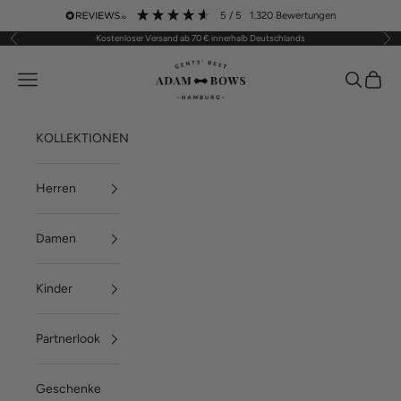
Zum Inhalt springen
5
/ 5
1.320
Bewertungen
Kostenloser Versand ab 70 € innerhalb Deutschlands
Zurück
Vor
ADAM BOWS
Menü
Suchen
Waren
KOLLEKTIONEN
Herren
Damen
Kinder
Partnerlook
Geschenke