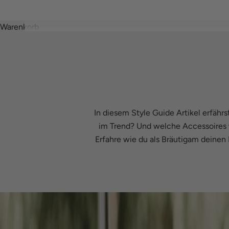
c
h
Warenkorb
z
i
s
s
i
s
o
In diesem Style Guide Artikel erfäh
n
im Trend? Und welche Accessoires 
2
Erfahre wie du als Bräutigam deinen 
0
2
6
d
o
m